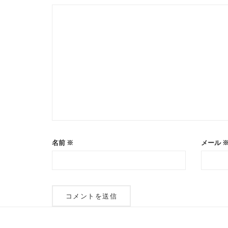
シ
ョ
ン
名前
※
メール