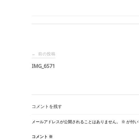
投
前の投稿
←
稿
IMG_6571
ナ
ビ
コメントを残す
ゲ
メールアドレスが公開されることはありません。
※
が付い
ー
コメント
※