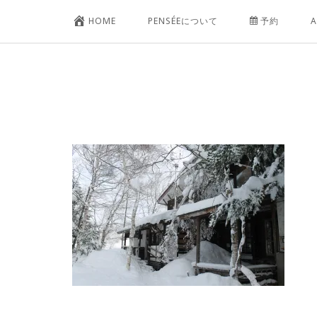
コ
HOME
PENSÉEについて
予約
A
ン
テ
ン
ツ
へ
ス
キ
ッ
プ