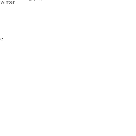
 winter
ée