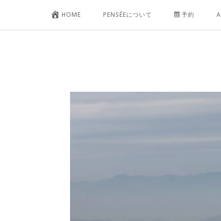
コ
HOME
PENSÉEについて
予約
A
ン
テ
ン
ツ
へ
ス
キ
ッ
プ