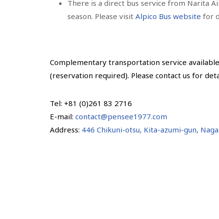
There is a direct bus service from Narita
season. Please visit
Alpico Bus website
for d
Complementary transportation service availabl
(reservation required). Please contact us for deta
Tel: +81 (0)261 83 2716
E-mail:
contact@pensee1977.com
Address:
446 Chikuni-otsu, Kita-azumi-gun, Nag