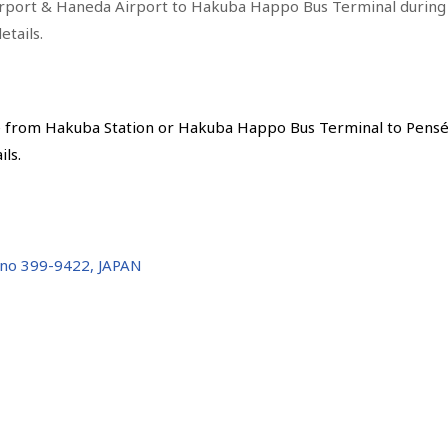
 Airport & Haneda Airport to Hakuba Happo Bus Terminal during
etails.
e from Hakuba Station or Hakuba Happo Bus Terminal to Pens
ils.
ano 399-9422, JAPAN