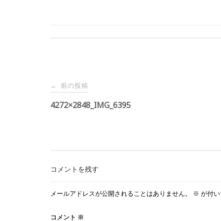
投
前の投稿
←
稿
4272×2848_IMG_6395
ナ
ビ
コメントを残す
ゲ
メールアドレスが公開されることはありません。
※
が付い
ー
コメント
※