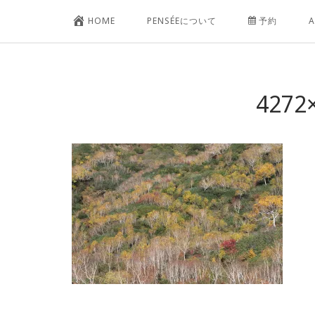
コ
HOME
PENSÉEについて
予約
A
ン
テ
ン
ツ
4272
へ
ス
キ
ッ
プ