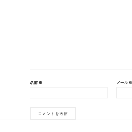
シ
ョ
ン
名前
※
メール