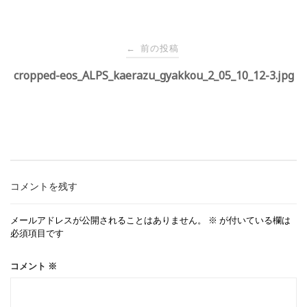
投
前の投稿
←
稿
cropped-eos_ALPS_kaerazu_gyakkou_2_05_10_12-3.jpg
ナ
ビ
ゲ
コメントを残す
ー
メールアドレスが公開されることはありません。
※
が付いている欄は
必須項目です
シ
コメント
※
ョ