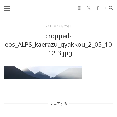
コ
ン
テ
ン
2018年12月25日
ツ
cropped-
へ
eos_ALPS_kaerazu_gyakkou_2_05_10
ス
_12-3.jpg
キ
ッ
プ
シェアする