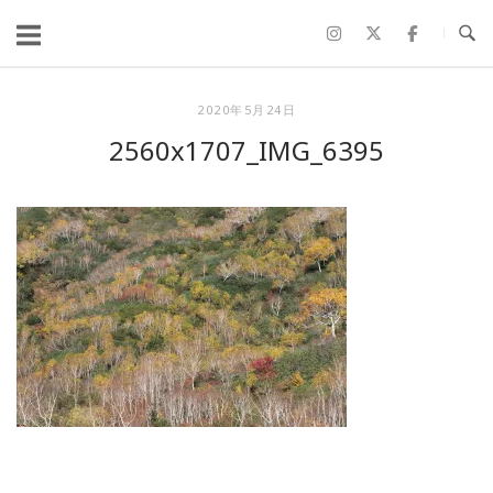
コ
ン
テ
ン
2020年5月24日
ツ
2560x1707_IMG_6395
へ
ス
キ
ッ
プ